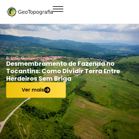
conteúdo
BLOG
Desmembramento de Fazenda no
Tocantins: Como Dividir Terra Entre
Herdeiros Sem Briga
Ver mais