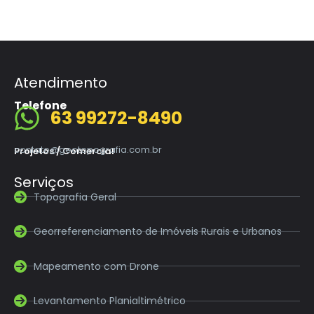
Atendimento
Telefone
63 99272-8490
contato@geotopografia.com.br
Projetos / Comercial
Serviços
Topografia Geral
Georreferenciamento de Imóveis Rurais e Urbanos
Mapeamento com Drone
Levantamento Planialtimétrico