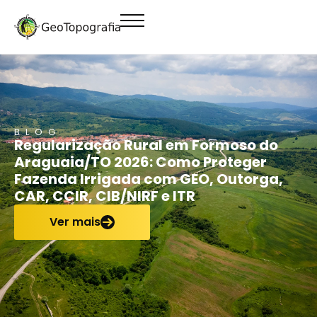
conteúdo
BLOG
Regularização Rural em Formoso do
Araguaia/TO 2026: Como Proteger
Fazenda Irrigada com GEO, Outorga,
CAR, CCIR, CIB/NIRF e ITR
Ver mais