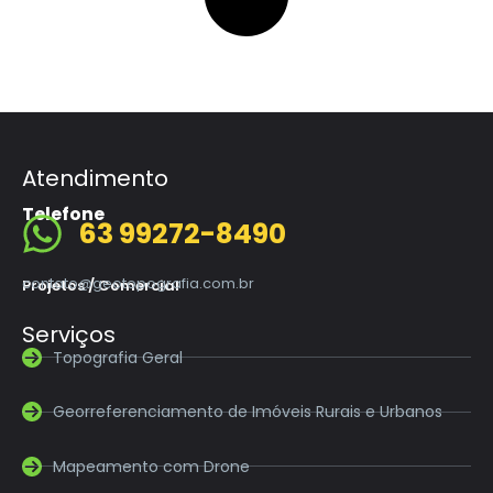
Atendimento
Telefone
63 99272-8490
contato@geotopografia.com.br
Projetos / Comercial
Serviços
Topografia Geral
Georreferenciamento de Imóveis Rurais e Urbanos
Mapeamento com Drone