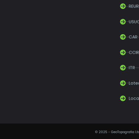
REUR
USU
CAR
CCIR
ITR
Lot
Loca
©
2025
- GeoTopografia Ltd