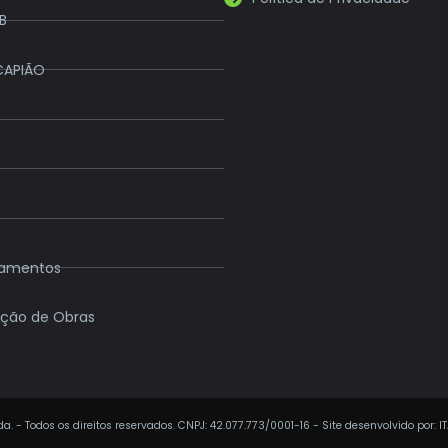
B
CAPIÃO
eamentos
ção de Obras
a. - Todos os direitos reservados. CNPJ: 42.077.773/0001-16 - Site desenvolvido por: I