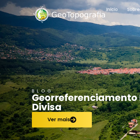
conteúdo
Início
Sobre
BLOG
Georreferenciamento R
Divisa
Ver mais