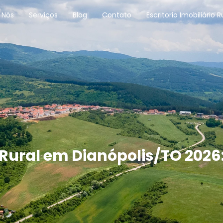
 Nós
Serviços
Blog
Contato
Escritorio Imobiliário R
ural em Dianópolis/TO 2026: 