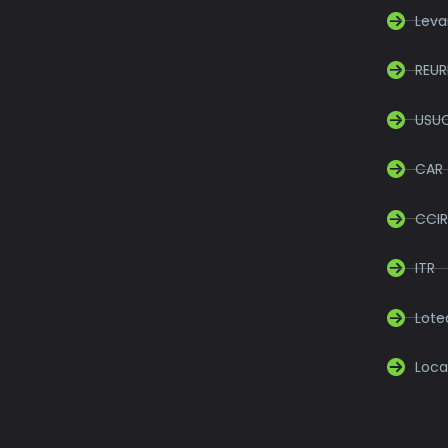
Leva
REUR
USU
CAR
CCIR
ITR
Lot
Loca