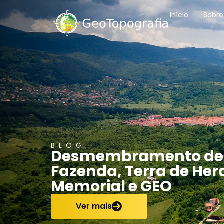
conteúdo
Início
Sobre
BLOG
Desmembramento de Im
Fazenda, Terra de Her
Memorial e GEO
Ver mais