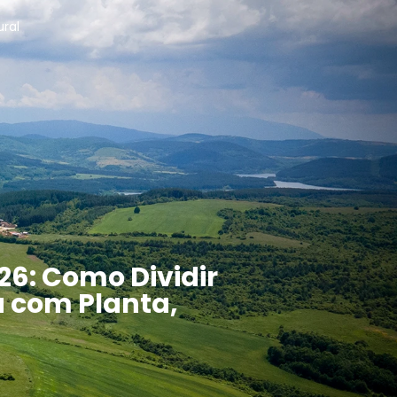
ural
6: Como Dividir
a com Planta,