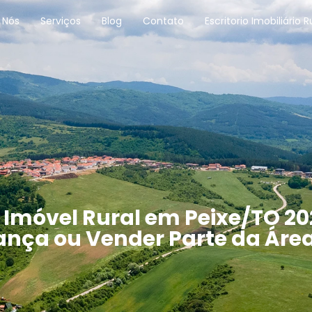
 Nós
Serviços
Blog
Contato
Escritorio Imobiliário R
óvel Rural em Peixe/TO 202
ança ou Vender Parte da Áre