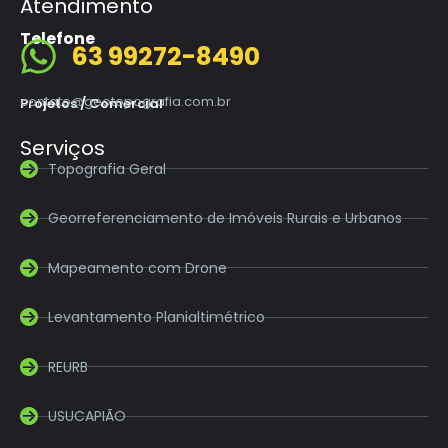
Atendimento
Telefone
63 99272-8490
contato@geotopografia.com.br
Projetos / Comercial
Serviços
Topografia Geral
Georreferenciamento de Imóveis Rurais e Urbanos
Mapeamento com Drone
Levantamento Planialtimétrico
REURB
USUCAPIÃO