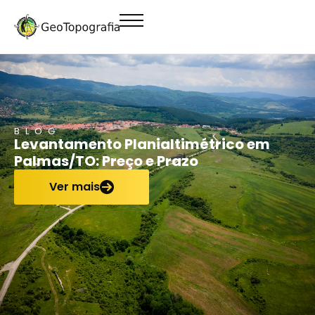
conteúdo
BLOG
Levantamento Planialtimétrico em
Palmas/TO: Preço e Prazo
Ver mais