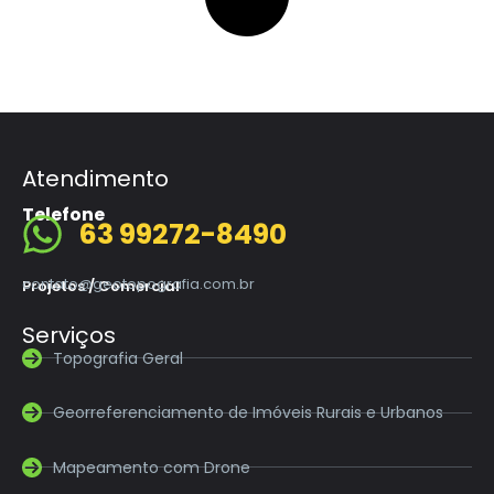
Atendimento
Telefone
63 99272-8490
contato@geotopografia.com.br
Projetos / Comercial
Serviços
Topografia Geral
Georreferenciamento de Imóveis Rurais e Urbanos
Mapeamento com Drone