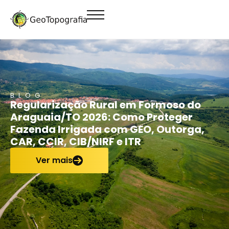
conteúdo
BLOG
Regularização Rural em Formoso do
Araguaia/TO 2026: Como Proteger
Fazenda Irrigada com GEO, Outorga,
CAR, CCIR, CIB/NIRF e ITR
Ver mais