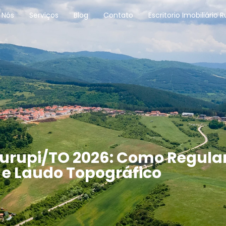
 Nós
Serviços
Blog
Contato
Escritorio Imobiliário R
rupi/TO 2026: Como Regulari
 e Laudo Topográfico