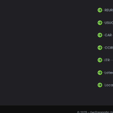
REUR
USU
CAR
CCIR
ITR
Lot
Loca
©
2025
- GeoTopografia Ltd