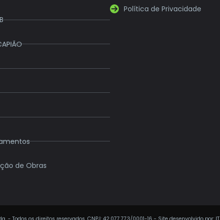
Política de Privacidade
B
CAPIÃO
eamentos
ção de Obras
a. - Todos os direitos reservados. CNPJ: 42.077.773/0001-16 - Site desenvolvido por: I