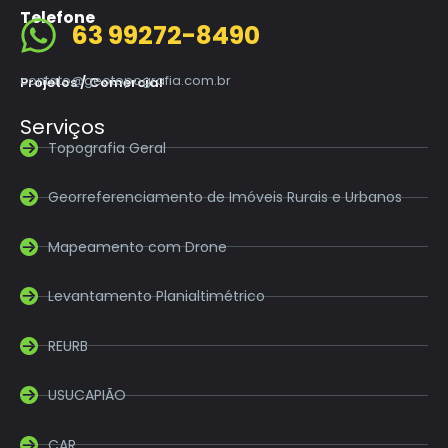
Telefone
63 99272-8490
contato@geotopografia.com.br
Projetos / Comercial
Serviços
Topografia Geral
Georreferenciamento de Imóveis Rurais e Urbanos
Mapeamento com Drone
Levantamento Planialtimétrico
REURB
USUCAPIÃO
CAR