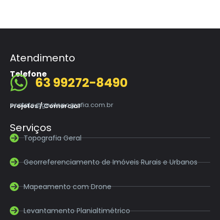
Atendimento
Telefone
63 99272-8490
contato@geotopografia.com.br
Projetos / Comercial
Serviços
Topografia Geral
Georreferenciamento de Imóveis Rurais e Urbanos
Mapeamento com Drone
Levantamento Planialtimétrico