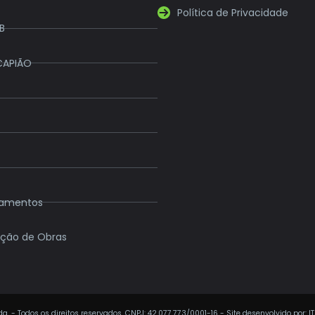
Política de Privacidade
B
CAPIÃO
eamentos
ção de Obras
a. - Todos os direitos reservados. CNPJ: 42.077.773/0001-16 - Site desenvolvido por: I