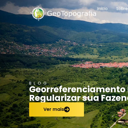
conteúdo
Início
Sobre
BLOG
Georreferenciamento 
Regularizar sua Faze
Ver mais