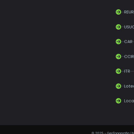
REUR
USU
CAR
CCIR
ITR
Lot
Loca
©
2025
- GeoTopografia Ltd