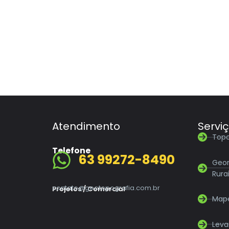
Atendimento
Servi
Topo
Telefone
63 99272-8490
Geor
Rura
contato@geotopografia.com.br
Projetos / Comercial
Map
Leva