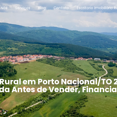
 Nós
Serviços
Blog
Contato
Escritorio Imobiliário R
Rural em Porto Nacional/TO 
nda Antes de Vender, Financ