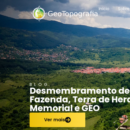
conteúdo
Início
Sobre
BLOG
Desmembramento de Im
Fazenda, Terra de Her
Memorial e GEO
Ver mais