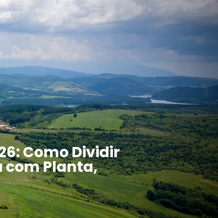
ural
6: Como Dividir
a com Planta,