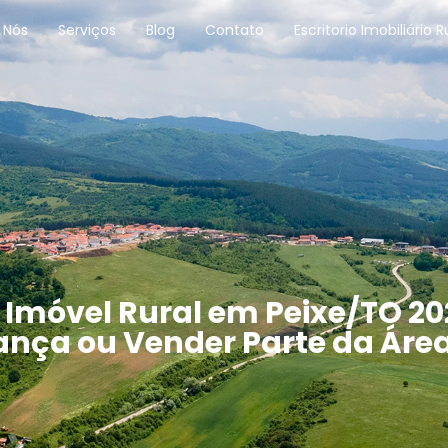
 Nós
Serviços
Blog
Contato
Escritorio Imobiliário R
óvel Rural em Peixe/TO 202
ança ou Vender Parte da Áre