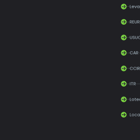
Leva
REUR
USU
CAR
CCIR
ITR
Lot
Loca