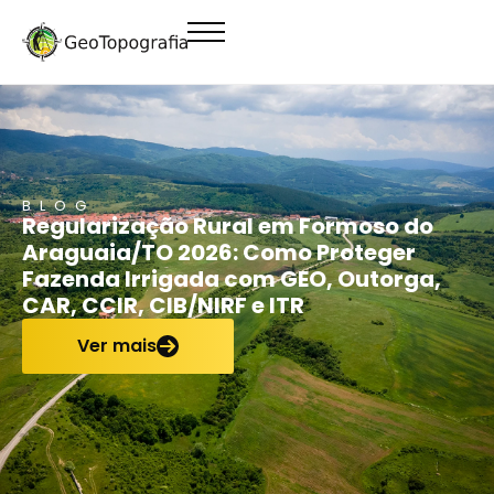
conteúdo
BLOG
Regularização Rural em Formoso do
Araguaia/TO 2026: Como Proteger
Fazenda Irrigada com GEO, Outorga,
CAR, CCIR, CIB/NIRF e ITR
Ver mais