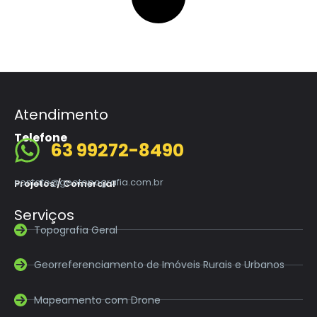
Atendimento
Telefone
63 99272-8490
contato@geotopografia.com.br
Projetos / Comercial
Serviços
Topografia Geral
Georreferenciamento de Imóveis Rurais e Urbanos
Mapeamento com Drone