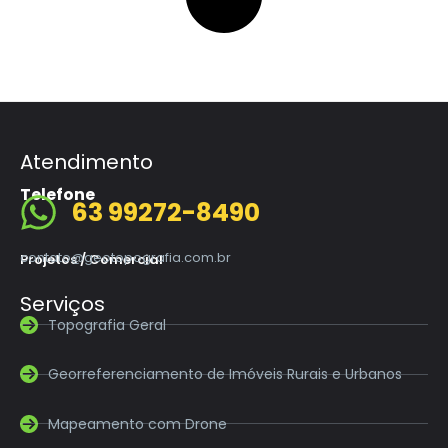
Atendimento
Telefone
63 99272-8490
contato@geotopografia.com.br
Projetos / Comercial
Serviços
Topografia Geral
Georreferenciamento de Imóveis Rurais e Urbanos
Mapeamento com Drone