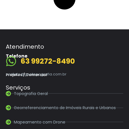
Atendimento
Telefone
63 99272-8490
contato@geotopografia.com.br
Projetos / Comercial
Serviços
Topografia Geral
Georreferenciamento de Imóveis Rurais e Urbanos
Mapeamento com Drone