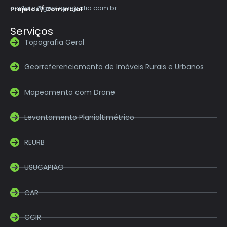
contato@geotopografia.com.br
Projetos / Comercial
Serviços
Topografia Geral
Georreferenciamento de Imóveis Rurais e Urbanos
Mapeamento com Drone
Levantamento Planialtimétrico
REURB
USUCAPIÃO
CAR
CCIR