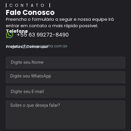
CONTATO
Fale Conosco
Preencha o formulário a seguir e nossa equipe irá
entrar em contato o mais rápido possível.
Telefone
+55 63 99272-8490
contato@geotopografia.com.br
Projetos / Comercial