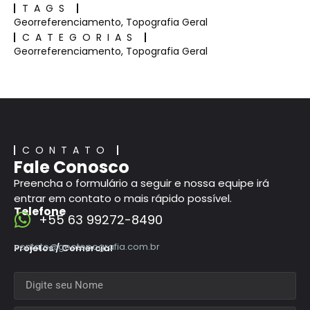
TAGS
Georreferenciamento
,
Topografia Geral
CATEGORIAS
Georreferenciamento
,
Topografia Geral
CONTATO
Fale Conosco
Preencha o formulário a seguir e nossa equipe irá
entrar em contato o mais rápido possível.
Telefone
+55 63 99272-8490
contato@geotopografia.com.br
Projetos / Comercial