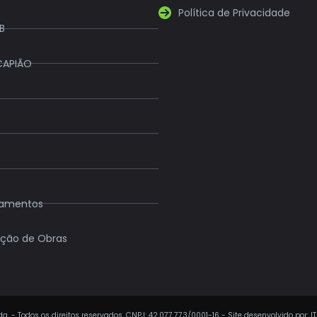
Política de Privacidade
B
CAPIÃO
eamentos
ção de Obras
a. - Todos os direitos reservados. CNPJ: 42.077.773/0001-16 - Site desenvolvido por: I