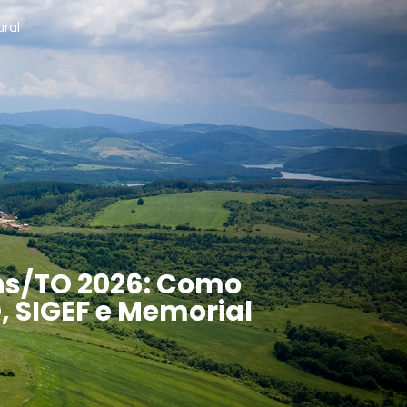
ural
ns/TO 2026: Como
, SIGEF e Memorial