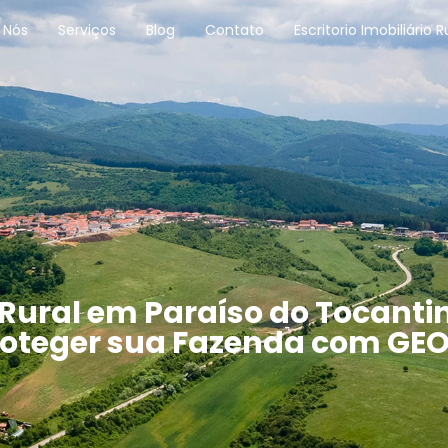
 Nós
Serviços
Blog
Contato
Escritorio Imobiliário R
Rural em Paraíso do Tocanti
Proteger sua Fazenda com GEO