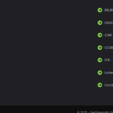
REUR
USU
CAR
CCIR
ITR
Lot
Loca
©
2025
- GeoTopografia Ltd