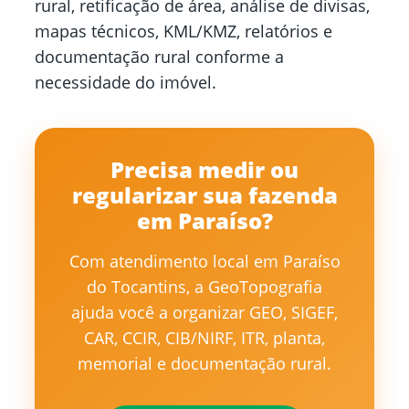
rural, retificação de área, análise de divisas,
mapas técnicos, KML/KMZ, relatórios e
documentação rural conforme a
necessidade do imóvel.
Precisa medir ou
regularizar sua fazenda
em Paraíso?
Com atendimento local em Paraíso
do Tocantins, a GeoTopografia
ajuda você a organizar GEO, SIGEF,
CAR, CCIR, CIB/NIRF, ITR, planta,
memorial e documentação rural.