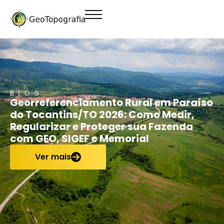
conteúdo
BLOG
Georreferenciamento Rural em Paraíso
do Tocantins/TO 2026: Como Medir,
Regularizar e Proteger sua Fazenda
com GEO, SIGEF e Memorial
Ver mais