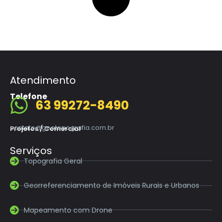
Atendimento
Telefone
63 99272-8490
contato@geotopografia.com.br
Projetos / Comercial
Serviços
Topografia Geral
Georreferenciamento de Imóveis Rurais e Urbanos
Mapeamento com Drone