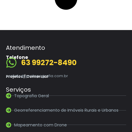
Atendimento
Telefone
63 99272-8490
contato@geotopografia.com.br
Projetos / Comercial
Serviços
Topografia Geral
Georreferenciamento de Imóveis Rurais e Urbanos
Mapeamento com Drone