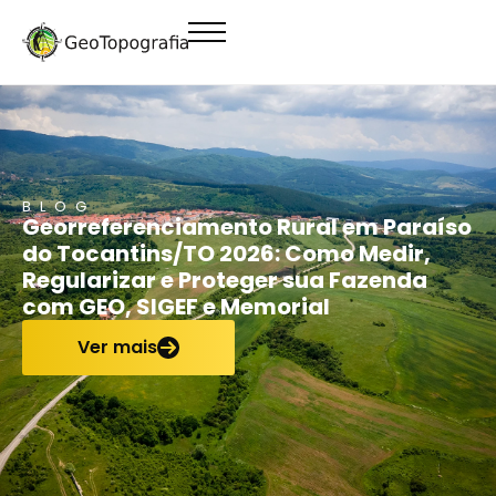
conteúdo
BLOG
Georreferenciamento Rural em Paraíso
do Tocantins/TO 2026: Como Medir,
Regularizar e Proteger sua Fazenda
com GEO, SIGEF e Memorial
Ver mais