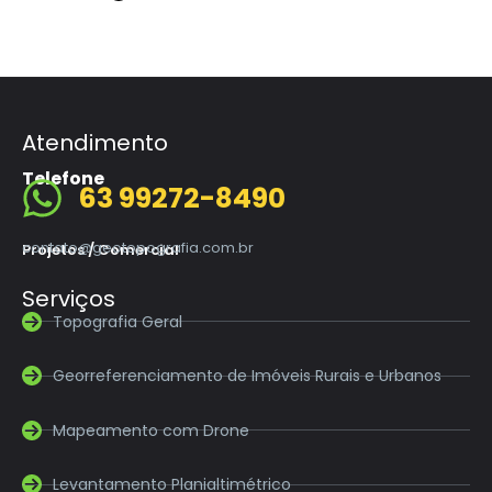
Atendimento
Telefone
63 99272-8490
contato@geotopografia.com.br
Projetos / Comercial
Serviços
Topografia Geral
Georreferenciamento de Imóveis Rurais e Urbanos
Mapeamento com Drone
Levantamento Planialtimétrico