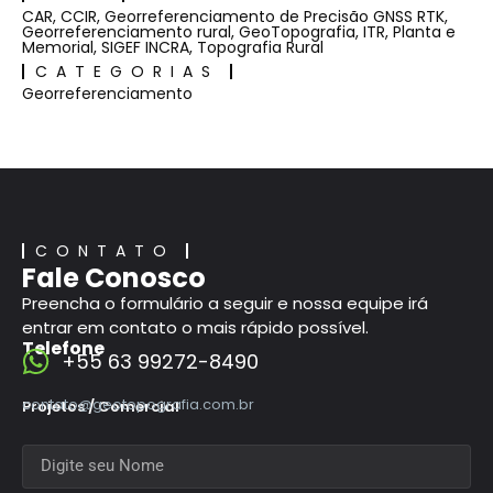
CAR
,
CCIR
,
Georreferenciamento de Precisão GNSS RTK
,
Georreferenciamento rural
,
GeoTopografia
,
ITR
,
Planta e
Memorial
,
SIGEF INCRA
,
Topografia Rural
CATEGORIAS
Georreferenciamento
CONTATO
Fale Conosco
Preencha o formulário a seguir e nossa equipe irá
entrar em contato o mais rápido possível.
Telefone
+55 63 99272-8490
contato@geotopografia.com.br
Projetos / Comercial