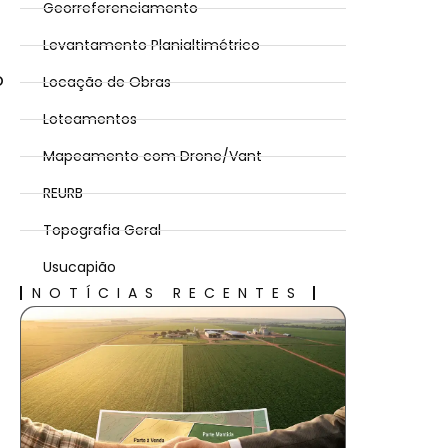
Georreferenciamento
Levantamento Planialtimétrico
o
Locação de Obras
Loteamentos
Mapeamento com Drone/Vant
REURB
Topografia Geral
Usucapião
NOTÍCIAS RECENTES